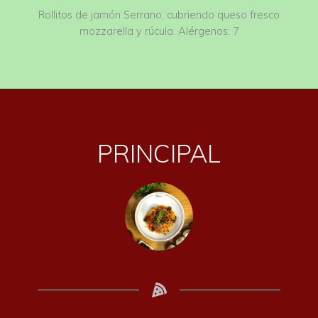
Rollitos de jamón Serrano, cubriendo queso fresco
mozzarella y rúcula. Alérgenos: 7
PRINCIPAL